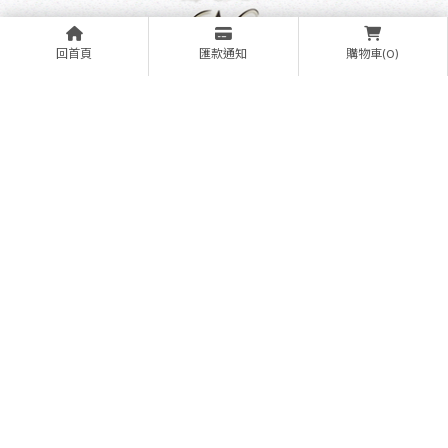
回首頁
匯款通知
購物車(0)
新時代眼鏡
風格店X蔡
司優視力專
家
地址
桃
園
市
中
壢
區
中
北
路
17
5