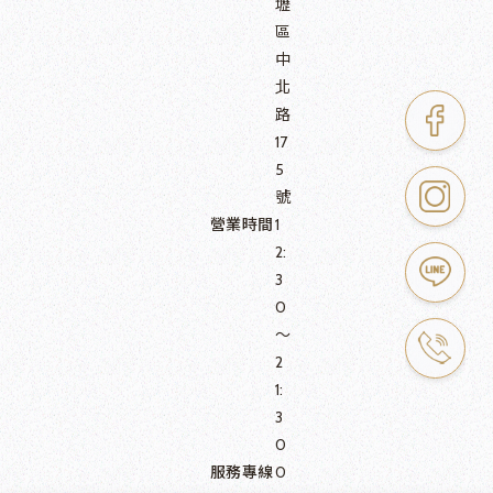
壢
區
中
北
路
17
5
號
營業時間
1
2:
3
0
～
2
1:
3
0
服務專線
0