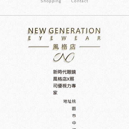
Shopping
Contact
新時代眼鏡
風格店X蔡
司優視力專
家
地址
桃
園
市
中