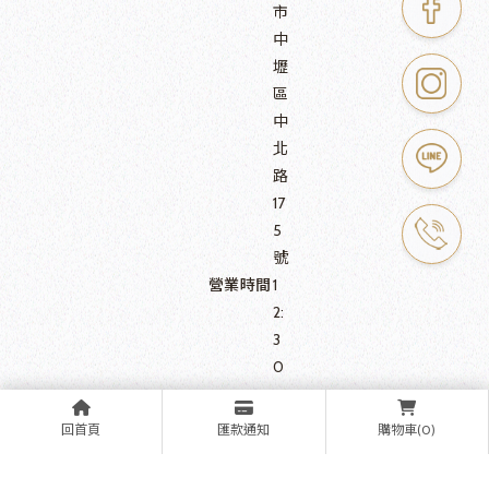
市
中
壢
區
中
北
路
17
5
號
營業時間
1
2:
3
0
～
2
回首頁
匯款通知
購物車(0)
1:
3