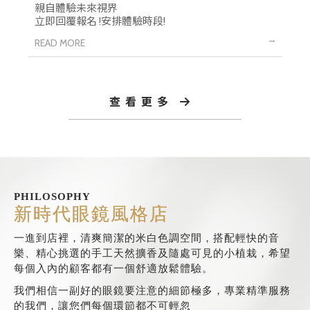
親自體驗未來視界
立即回覆報名 !安排體驗時段!
查看更多
眼鏡行
桃園眼鏡行
PHILOSOPHY
中壢眼鏡行
新時代眼鏡風格店
配眼鏡
桃園配眼鏡
一進到店裡，清爽簡潔的米白色調空間，搭配輕快的音
樂、精心挑選的手工天然擴香及隨處可見的小植栽，希望
每個入內的顧客都有一個舒適放鬆體驗。
我們相信一副好的眼鏡要注意的細節極多，專業精準服務
的我們，讓您們每個環節都不可輕忽