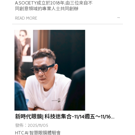
A.SOCIETY成立於2018年,由三位來自不
同創意領域的專業人士共同創辦
新時代眼鏡| 科技迷集合-11/14週五～11/16週
日 HTC AI 智慧眼鏡體驗會
發佈：2025/11/05
HTC AI 智慧眼鏡體驗會