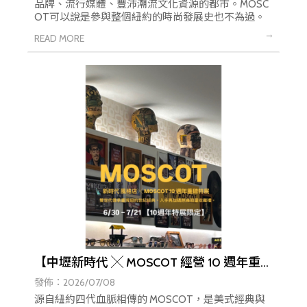
品牌、流行媒體、豐沛潮流文化資源的都市。MOSC
OT可以說是參與整個紐約的時尚發展史也不為過。
【中壢新時代 ╳ MOSCOT 經營 10 週年重
磅特展 】
發佈：2026/07/08
源自紐約四代血脈相傳的 MOSCOT，是美式經典與