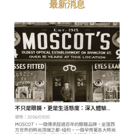
最新消息
不只是眼鏡，更是生活態度：深入體驗
MOSCOT 的職人精神與設計哲學
發佈：2026/07/20
MOSCOT，一個傳承超過百年的眼鏡品牌，坐落西
方世界的時尚頂端之都-紐約，一個孕育著各大時尚